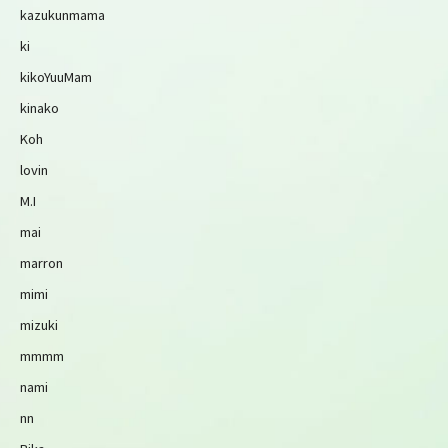
kazukunmama
ki
kikoYuuMam
kinako
Koh
lovin
M.I
mai
marron
mimi
mizuki
mmmm
nami
nn