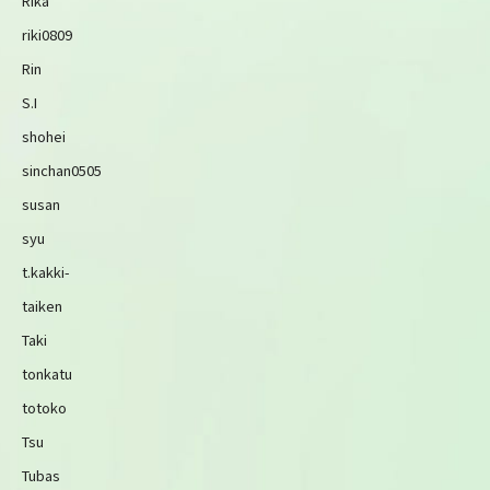
Rika
riki0809
Rin
S.I
shohei
sinchan0505
susan
syu
t.kakki-
taiken
Taki
tonkatu
totoko
Tsu
Tubas