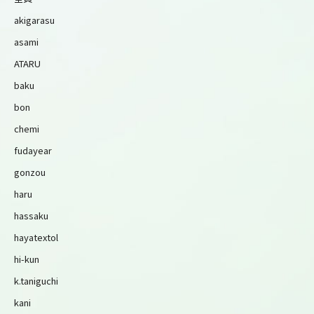
akigarasu
asami
ATARU
baku
bon
chemi
fudayear
gonzou
haru
hassaku
hayatextol
hi-kun
k.taniguchi
kani