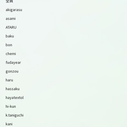
全員
akigarasu
asami
ATARU
baku
bon
chemi
fudayear
gonzou
haru
hassaku
hayatextol
hi-kun
k.taniguchi
kani