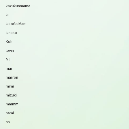
kazukunmama
ki
kikoYuuMam
kinako
Koh
lovin
M.I
mai
marron
mimi
mizuki
mmmm
nami
nn