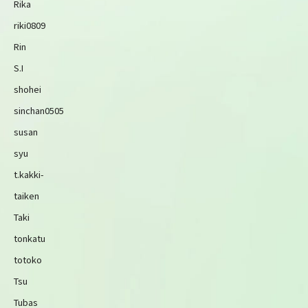
Rika
riki0809
Rin
S.I
shohei
sinchan0505
susan
syu
t.kakki-
taiken
Taki
tonkatu
totoko
Tsu
Tubas