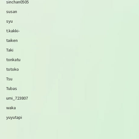
sinchan0505
susan
syu
t.kakki-
taiken
Taki
tonkatu
totoko
Tsu
Tubas
umi_723807
waka
yuyutapi