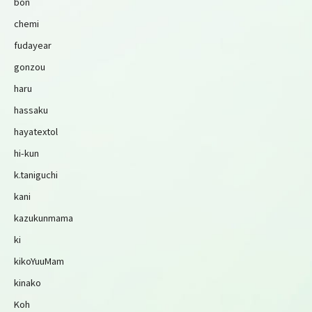
bon
chemi
fudayear
gonzou
haru
hassaku
hayatextol
hi-kun
k.taniguchi
kani
kazukunmama
ki
kikoYuuMam
kinako
Koh