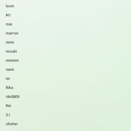
lovin
M.I
mai
marron
mimi
mizuki
mmmm
nami
nn
Rika
riki0809
Rin
S.I
shohei