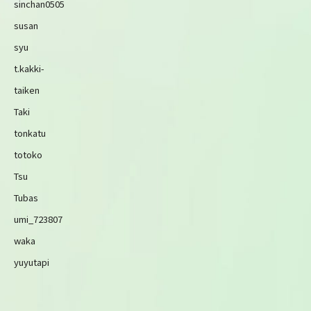
sinchan0505
susan
syu
t.kakki-
taiken
Taki
tonkatu
totoko
Tsu
Tubas
umi_723807
waka
yuyutapi