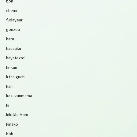
bon
chemi
fudayear
gonzou
haru
hassaku
hayatextol
hi-kun
k.taniguchi
kani
kazukunmama
ki
kikoYuuMam
kinako
Koh