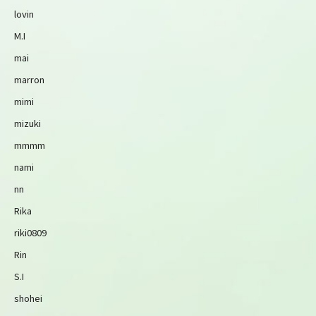
lovin
M.I
mai
marron
mimi
mizuki
mmmm
nami
nn
Rika
riki0809
Rin
S.I
shohei