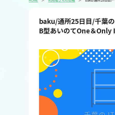
HOME
利用者さんの日報
baku/通所25日目/千葉のIT・Web・デザイン就労継続支援B型あいのてOne＆On
baku/通所25日目/千
B型あいのてOne＆Only 