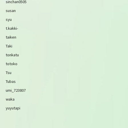
sinchan0505
susan
syu
t.kakki-
taiken
Taki
tonkatu
totoko
Tsu
Tubas
umi_723807
waka
yuyutapi