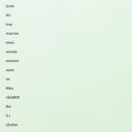
lovin
M.I
mai
marron
mimi
mizuki
mmmm
nami
nn
Rika
riki0809
Rin
S.I
shohei