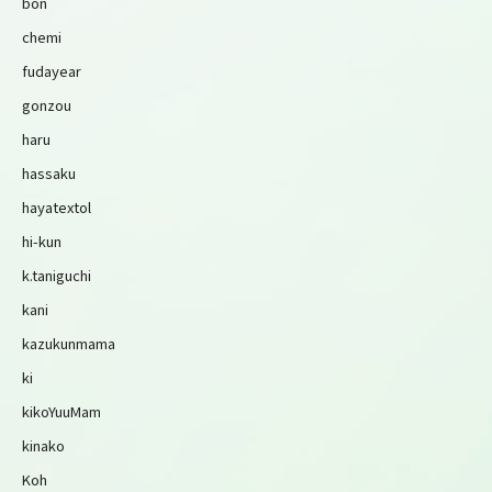
bon
chemi
fudayear
gonzou
haru
hassaku
hayatextol
hi-kun
k.taniguchi
kani
kazukunmama
ki
kikoYuuMam
kinako
Koh