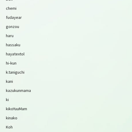
chemi
fudayear
gonzou
haru
hassaku
hayatextol
hi-kun
k.taniguchi
kani
kazukunmama
ki
kikoYuuMam
kinako
Koh