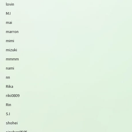
lovin
M.I
mai
marron
mimi
mizuki
mmmm
nami
nn
Rika
riki0809
Rin
S.I
shohei
sinchan0505