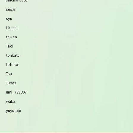
susan
syu
t.kakki-
taiken
Taki
tonkatu
totoko
Tsu
Tubas
umi_723807
waka
yuyutapi