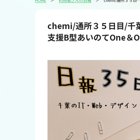
HOME
利用者さんの日報
chemi/通所３５日目/千葉のIT・Web・デザイン就労継続支援B型あいのてO
chemi/通所３５日目/
支援B型あいのてOne＆Onl