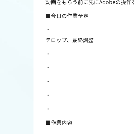
動画をもらう前に先にAdobeの操
■今日の作業予定
・
テロップ、最終調整
・
・
・
・
・
■作業内容