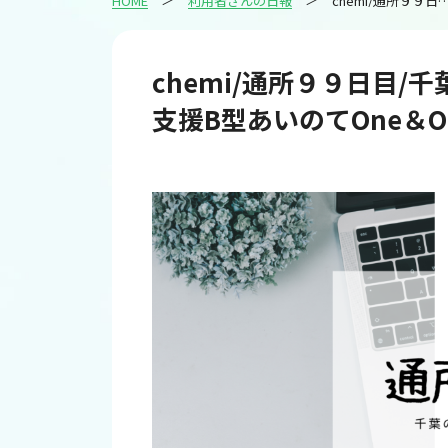
HOME
利用者さんの日報
chemi/通所９９日目/千葉のIT・Web・デザイン就労継続支援B型あいのてO
chemi/通所９９日目/
支援B型あいのてOne＆Onl