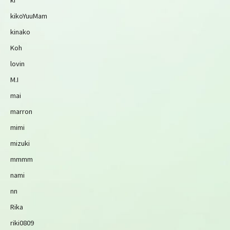
kikoYuuMam
kinako
Koh
lovin
M.I
mai
marron
mimi
mizuki
mmmm
nami
nn
Rika
riki0809