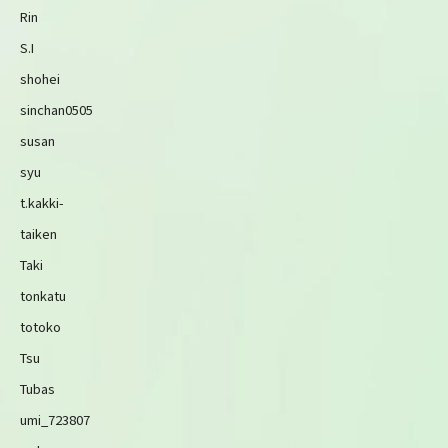
Rin
S.I
shohei
sinchan0505
susan
syu
t.kakki-
taiken
Taki
tonkatu
totoko
Tsu
Tubas
umi_723807