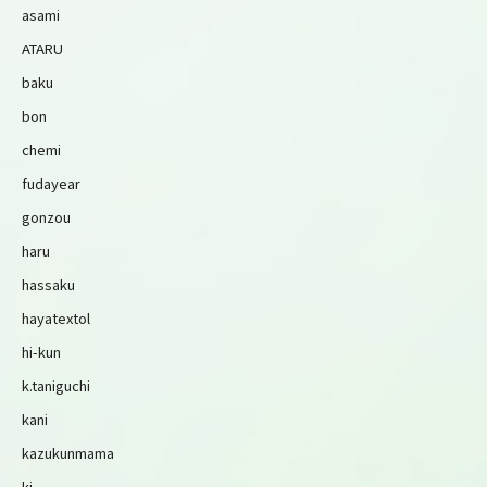
asami
ATARU
baku
bon
chemi
fudayear
gonzou
haru
hassaku
hayatextol
hi-kun
k.taniguchi
kani
kazukunmama
ki