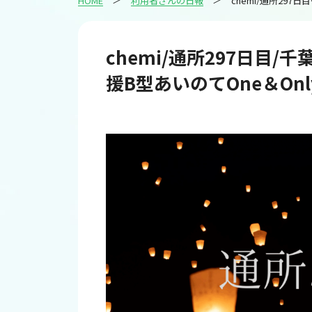
HOME
利用者さんの日報
chemi/通所
chemi/通所297日目/
援B型あいのてOne＆Only