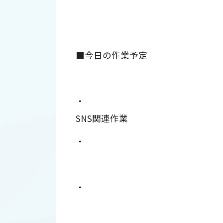
■今日の作業予定
・
SNS関連作業
・
・