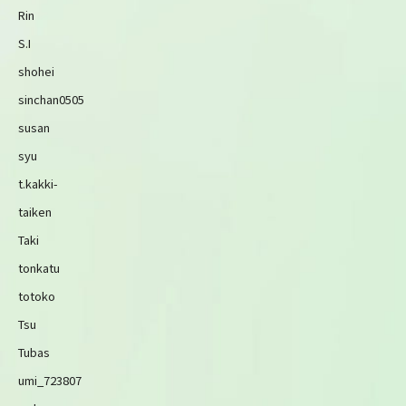
Rin
S.I
shohei
sinchan0505
susan
syu
t.kakki-
taiken
Taki
tonkatu
totoko
Tsu
Tubas
umi_723807