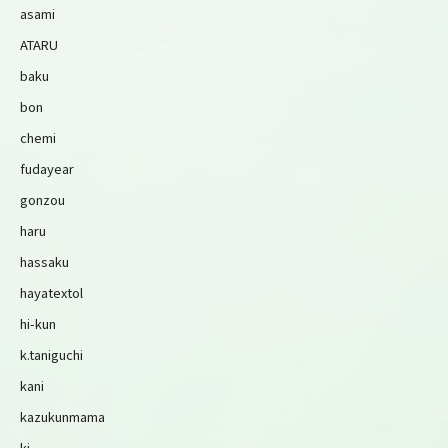
asami
ATARU
baku
bon
chemi
fudayear
gonzou
haru
hassaku
hayatextol
hi-kun
k.taniguchi
kani
kazukunmama
ki