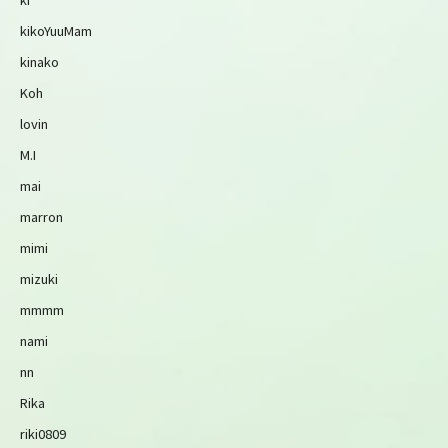
kikoYuuMam
kinako
Koh
lovin
M.I
mai
marron
mimi
mizuki
mmmm
nami
nn
Rika
riki0809