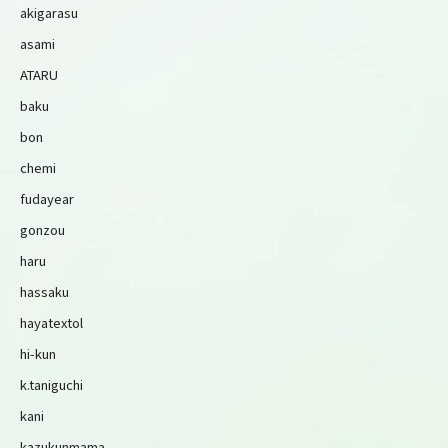
akigarasu
asami
ATARU
baku
bon
chemi
fudayear
gonzou
haru
hassaku
hayatextol
hi-kun
k.taniguchi
kani
kazukunmama