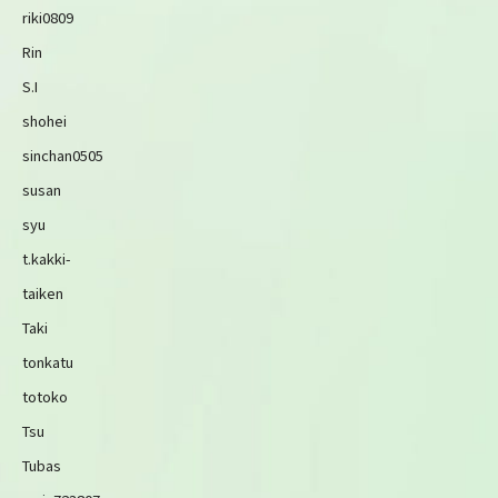
riki0809
Rin
S.I
shohei
sinchan0505
susan
syu
t.kakki-
taiken
Taki
tonkatu
totoko
Tsu
Tubas