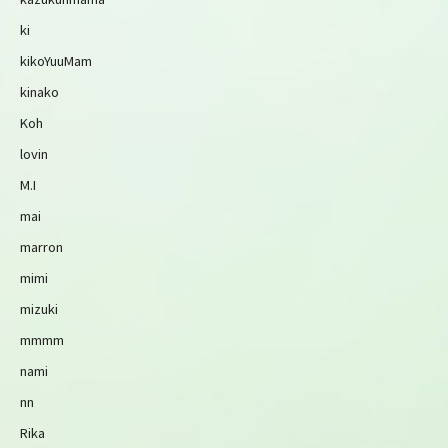
ki
kikoYuuMam
kinako
Koh
lovin
M.I
mai
marron
mimi
mizuki
mmmm
nami
nn
Rika