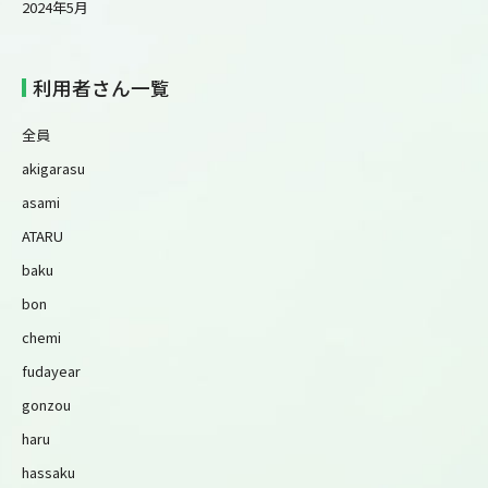
2024年5月
利用者さん一覧
全員
akigarasu
asami
ATARU
baku
bon
chemi
fudayear
gonzou
haru
hassaku