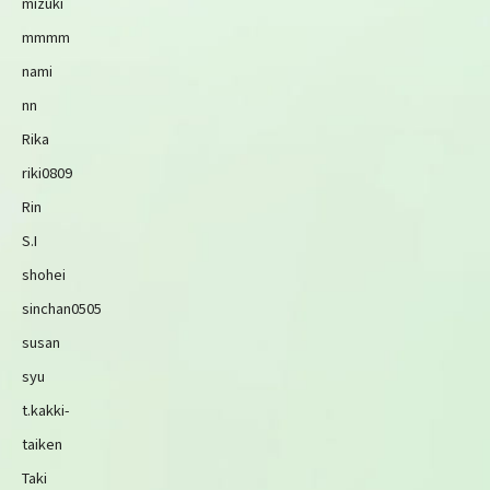
mizuki
mmmm
nami
nn
Rika
riki0809
Rin
S.I
shohei
sinchan0505
susan
syu
t.kakki-
taiken
Taki