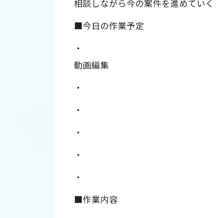
相談しながら今の案件を進めていく
■今日の作業予定
・
動画編集
・
・
・
・
・
■作業内容