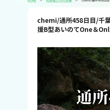
HOME
利用者さんの日報
chemi/通所
chemi/通所458日目/
援B型あいのてOne＆Only