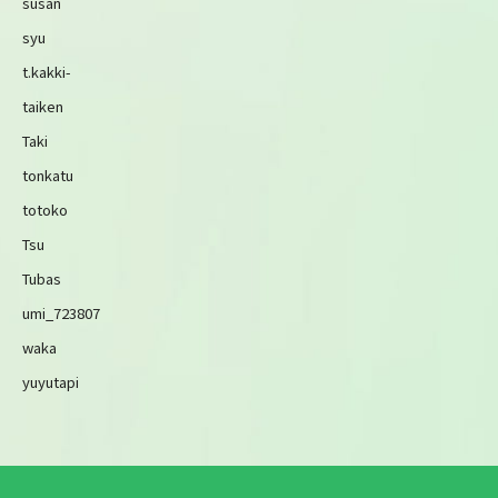
susan
syu
t.kakki-
taiken
Taki
tonkatu
totoko
Tsu
Tubas
umi_723807
waka
yuyutapi