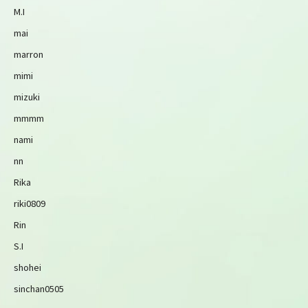
M.I
mai
marron
mimi
mizuki
mmmm
nami
nn
Rika
riki0809
Rin
S.I
shohei
sinchan0505