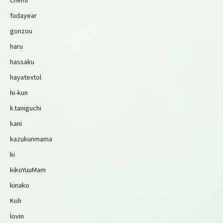
fudayear
gonzou
haru
hassaku
hayatextol
hi-kun
k.taniguchi
kani
kazukunmama
ki
kikoYuuMam
kinako
Koh
lovin