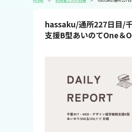
HOME
利用者さんの日報
hassaku/
hassaku/通所227日
支援B型あいのてOne＆Onl