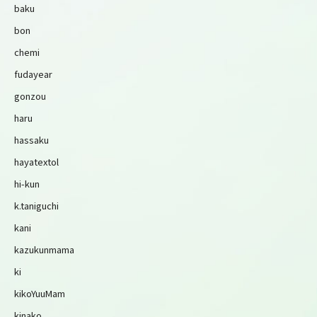
baku
bon
chemi
fudayear
gonzou
haru
hassaku
hayatextol
hi-kun
k.taniguchi
kani
kazukunmama
ki
kikoYuuMam
kinako