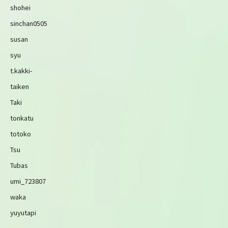
shohei
sinchan0505
susan
syu
t.kakki-
taiken
Taki
tonkatu
totoko
Tsu
Tubas
umi_723807
waka
yuyutapi