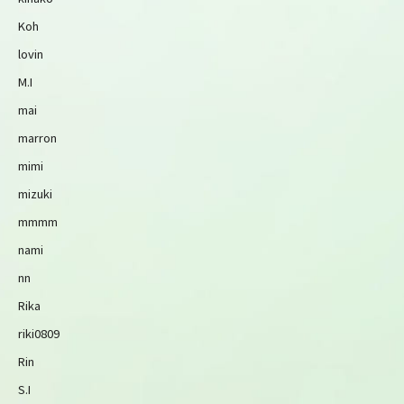
Koh
lovin
M.I
mai
marron
mimi
mizuki
mmmm
nami
nn
Rika
riki0809
Rin
S.I