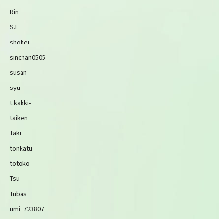
Rin
S.I
shohei
sinchan0505
susan
syu
t.kakki-
taiken
Taki
tonkatu
totoko
Tsu
Tubas
umi_723807