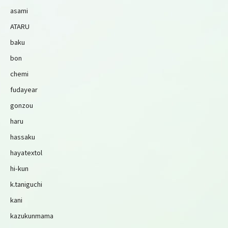
asami
ATARU
baku
bon
chemi
fudayear
gonzou
haru
hassaku
hayatextol
hi-kun
k.taniguchi
kani
kazukunmama