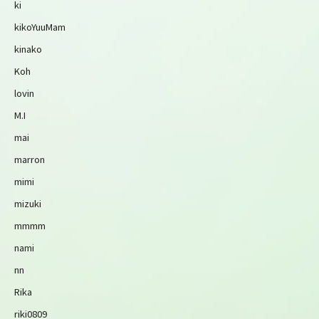
ki
kikoYuuMam
kinako
Koh
lovin
M.I
mai
marron
mimi
mizuki
mmmm
nami
nn
Rika
riki0809