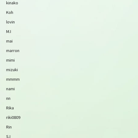
kinako
Koh
lovin
M.I
mai
marron
mimi
mizuki
mmmm
nami
nn
Rika
riki0809
Rin
S.I