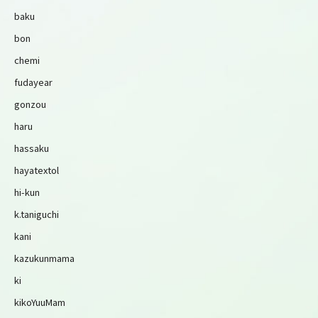
baku
bon
chemi
fudayear
gonzou
haru
hassaku
hayatextol
hi-kun
k.taniguchi
kani
kazukunmama
ki
kikoYuuMam