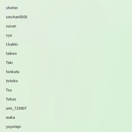
shohei
sinchan0505
susan
syu
t.kakki-
taiken
Taki
tonkatu
totoko
Tsu
Tubas
umi_723807
waka
yuyutapi