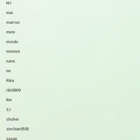
M.I
mai
marron
mimi
mizuki
mmmm
nami
nn
Rika
riki0809
Rin
S.I
shohei
sinchan0505
susan