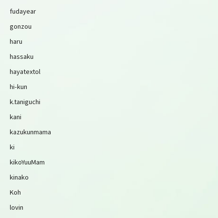
fudayear
gonzou
haru
hassaku
hayatextol
hi-kun
k.taniguchi
kani
kazukunmama
ki
kikoYuuMam
kinako
Koh
lovin