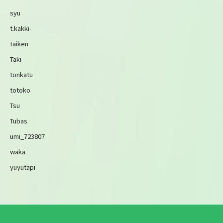
syu
t.kakki-
taiken
Taki
tonkatu
totoko
Tsu
Tubas
umi_723807
waka
yuyutapi