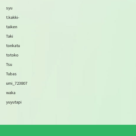
syu
t.kakki-
taiken
Taki
tonkatu
totoko
Tsu
Tubas
umi_723807
waka
yuyutapi