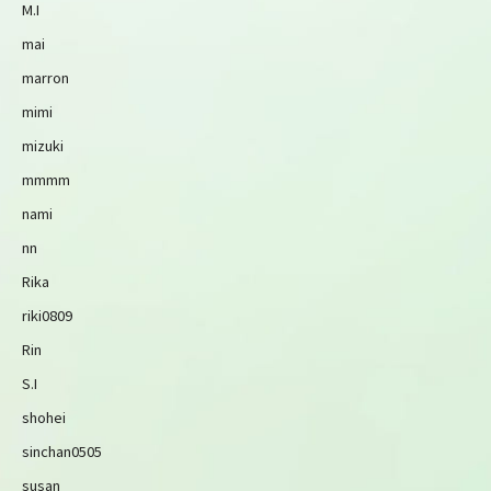
M.I
mai
marron
mimi
mizuki
mmmm
nami
nn
Rika
riki0809
Rin
S.I
shohei
sinchan0505
susan