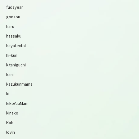
fudayear
gonzou
haru
hassaku
hayatextol
hi-kun
k.taniguchi
kani
kazukunmama
ki
kikoYuuMam
kinako
Koh
lovin