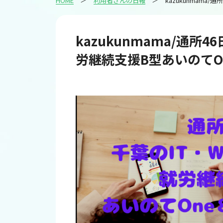
HOME
利用者さんの日報
kazukunmama/通所
労継続支援B型あいのてOne