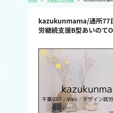
HOME
利用者さんの日報
kazukunmama/通所
労継続支援B型あいのてOne