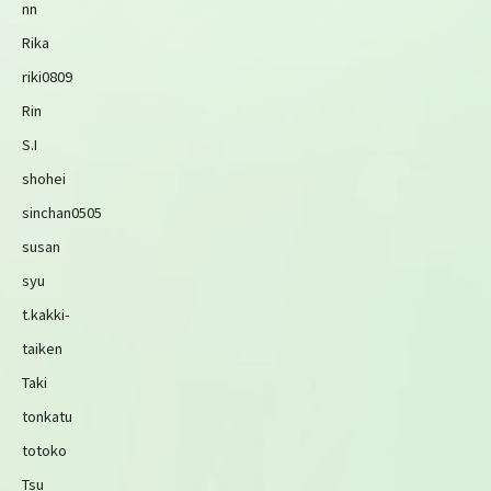
nn
Rika
riki0809
Rin
S.I
shohei
sinchan0505
susan
syu
t.kakki-
taiken
Taki
tonkatu
totoko
Tsu