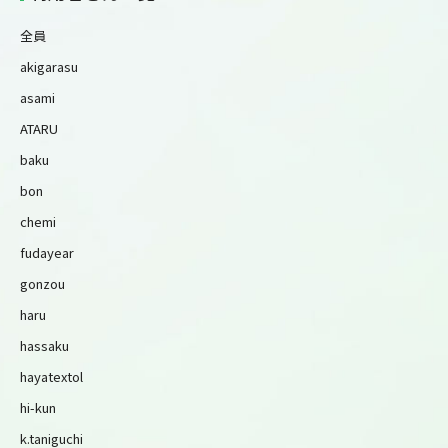
全員
akigarasu
asami
ATARU
baku
bon
chemi
fudayear
gonzou
haru
hassaku
hayatextol
hi-kun
k.taniguchi