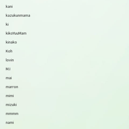
kani
kazukunmama
ki
kikoYuuMam
kinako
Koh
lovin
M.I
mai
marron
mimi
mizuki
mmmm
nami