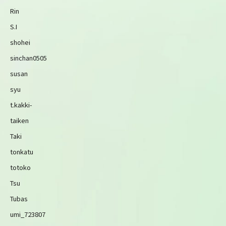
Rin
S.I
shohei
sinchan0505
susan
syu
t.kakki-
taiken
Taki
tonkatu
totoko
Tsu
Tubas
umi_723807