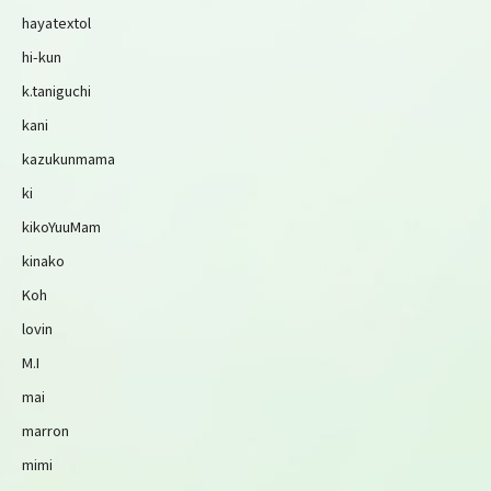
hayatextol
hi-kun
k.taniguchi
kani
kazukunmama
ki
kikoYuuMam
kinako
Koh
lovin
M.I
mai
marron
mimi