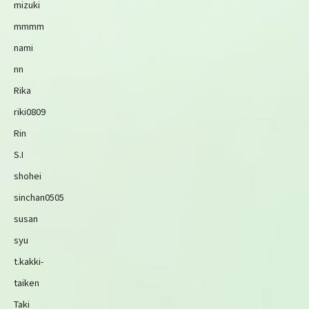
mizuki
mmmm
nami
nn
Rika
riki0809
Rin
S.I
shohei
sinchan0505
susan
syu
t.kakki-
taiken
Taki