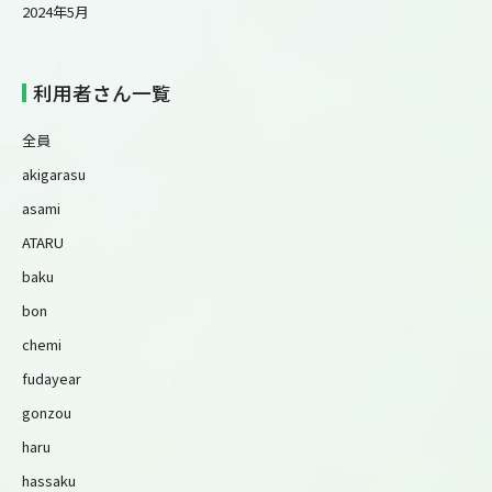
2024年5月
利用者さん一覧
全員
akigarasu
asami
ATARU
baku
bon
chemi
fudayear
gonzou
haru
hassaku