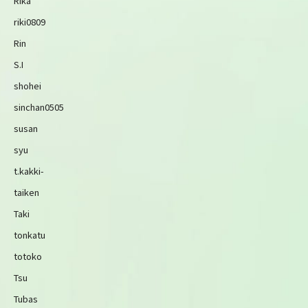
Rika
riki0809
Rin
S.I
shohei
sinchan0505
susan
syu
t.kakki-
taiken
Taki
tonkatu
totoko
Tsu
Tubas