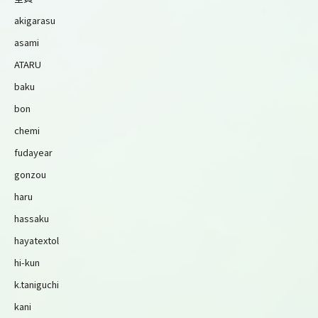
akigarasu
asami
ATARU
baku
bon
chemi
fudayear
gonzou
haru
hassaku
hayatextol
hi-kun
k.taniguchi
kani