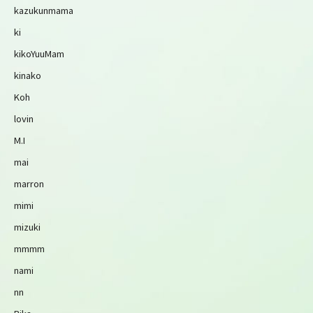
kazukunmama
ki
kikoYuuMam
kinako
Koh
lovin
M.I
mai
marron
mimi
mizuki
mmmm
nami
nn