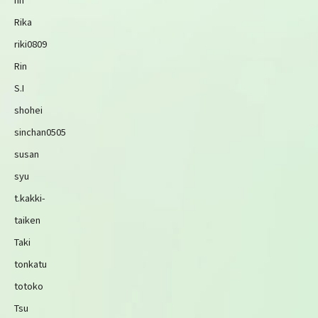
Rika
riki0809
Rin
S.I
shohei
sinchan0505
susan
syu
t.kakki-
taiken
Taki
tonkatu
totoko
Tsu