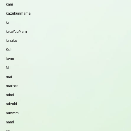
kani
kazukunmama
ki
kikoYuuMam
kinako
Koh
lovin
M.I
mai
marron
mimi
mizuki
mmmm
nami
nn