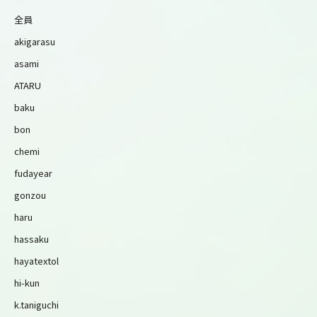
全員
akigarasu
asami
ATARU
baku
bon
chemi
fudayear
gonzou
haru
hassaku
hayatextol
hi-kun
k.taniguchi