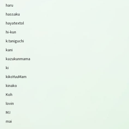
haru
hassaku
hayatextol
hi-kun
k.taniguchi
kani
kazukunmama
ki
kikoYuuMam
kinako
Koh
lovin
M.I
mai