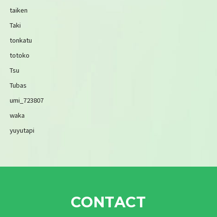
taiken
Taki
tonkatu
totoko
Tsu
Tubas
umi_723807
waka
yuyutapi
CONTACT