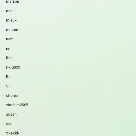
marron
mimi
mizuki
mmmm
nami
nn
Rika
riki0809
Rin
S.I
shohei
sinchan0505
susan
syu
t.kakki-