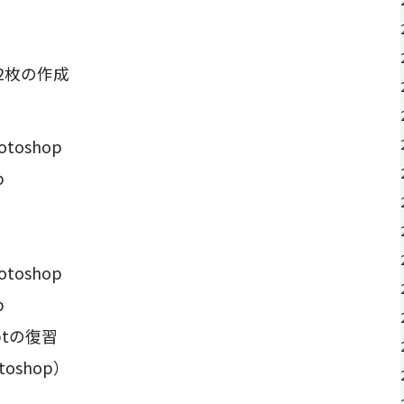
2枚の作成
hotoshop
p
hotoshop
p
riptの復習
otoshop）