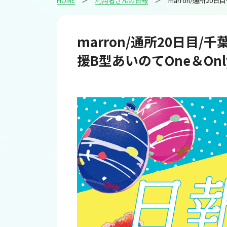
HOME
利用者さんの日報
marron/通
marron/通所20日目/
援B型あいのてOne＆Only