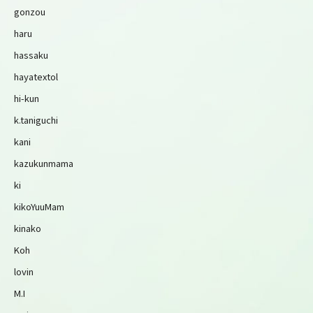
gonzou
haru
hassaku
hayatextol
hi-kun
k.taniguchi
kani
kazukunmama
ki
kikoYuuMam
kinako
Koh
lovin
M.I