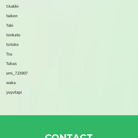
t.kakki-
taiken
Taki
tonkatu
totoko
Tsu
Tubas
umi_723807
waka
yuyutapi
CONTACT