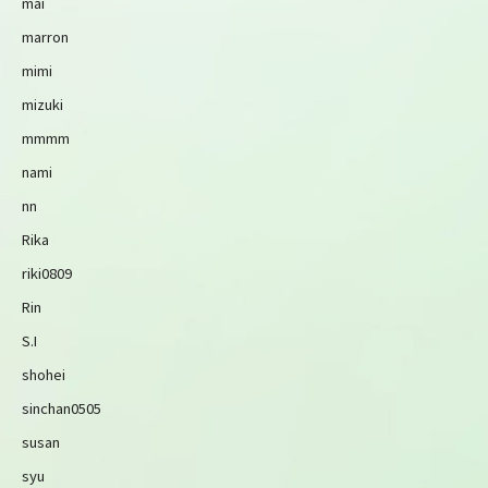
mai
marron
mimi
mizuki
mmmm
nami
nn
Rika
riki0809
Rin
S.I
shohei
sinchan0505
susan
syu