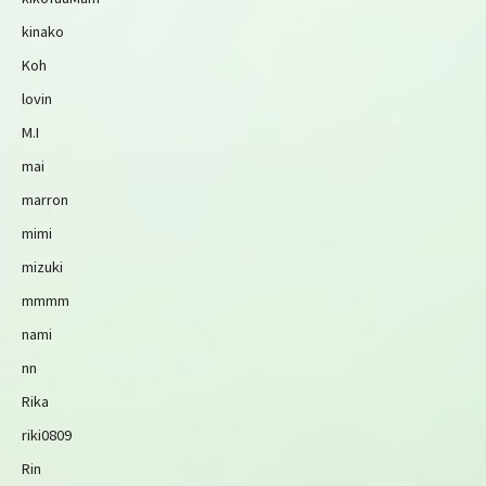
kinako
Koh
lovin
M.I
mai
marron
mimi
mizuki
mmmm
nami
nn
Rika
riki0809
Rin