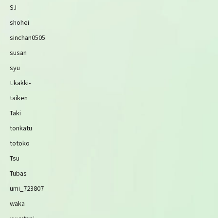
S.I
shohei
sinchan0505
susan
syu
t.kakki-
taiken
Taki
tonkatu
totoko
Tsu
Tubas
umi_723807
waka