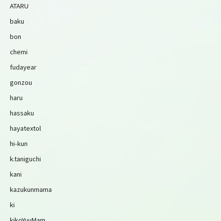
ATARU
baku
bon
chemi
fudayear
gonzou
haru
hassaku
hayatextol
hi-kun
k.taniguchi
kani
kazukunmama
ki
kikoYuuMam