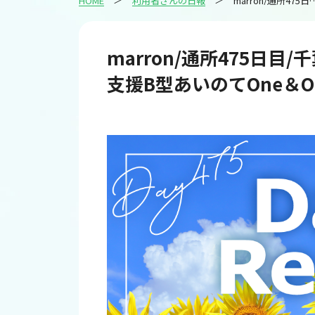
HOME
利用者さんの日報
marron/通所475日目/千葉のIT・Web・デザイン就労継続
marron/通所475日目
支援B型あいのてOne＆Onl