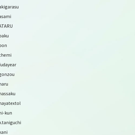
akigarasu
asami
ATARU
baku
bon
chemi
fudayear
gonzou
haru
hassaku
hayatextol
hi-kun
k.taniguchi
kani