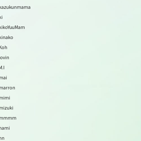
kazukunmama
ki
kikoYuuMam
kinako
Koh
lovin
M.I
mai
marron
mimi
mizuki
mmmm
nami
nn