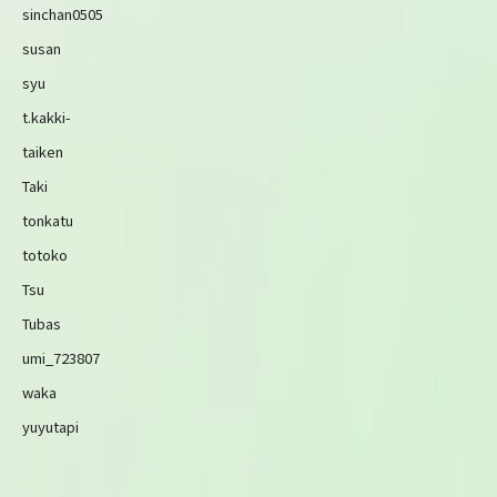
sinchan0505
susan
syu
t.kakki-
taiken
Taki
tonkatu
totoko
Tsu
Tubas
umi_723807
waka
yuyutapi