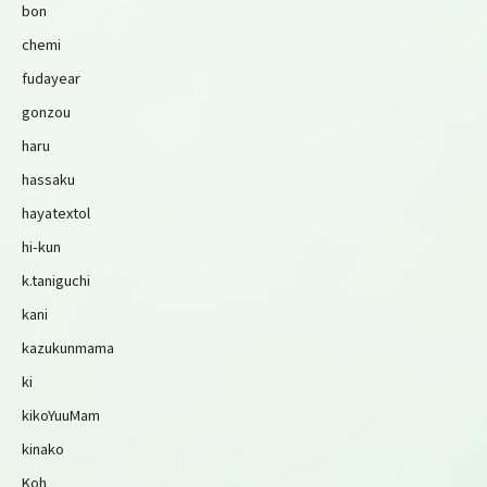
bon
chemi
fudayear
gonzou
haru
hassaku
hayatextol
hi-kun
k.taniguchi
kani
kazukunmama
ki
kikoYuuMam
kinako
Koh