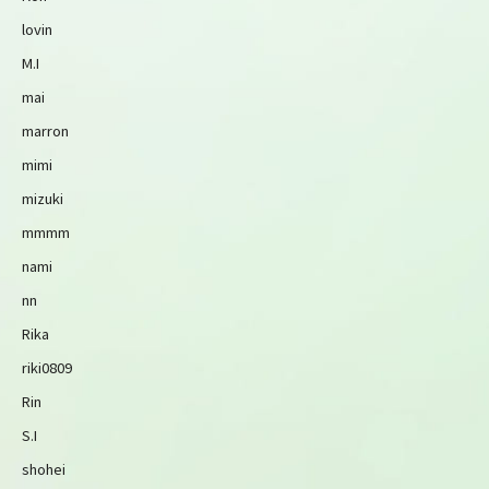
lovin
M.I
mai
marron
mimi
mizuki
mmmm
nami
nn
Rika
riki0809
Rin
S.I
shohei