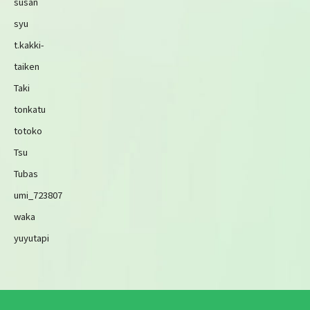
susan
syu
t.kakki-
taiken
Taki
tonkatu
totoko
Tsu
Tubas
umi_723807
waka
yuyutapi