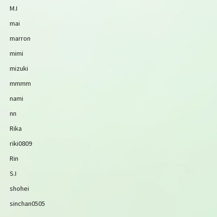
M.I
mai
marron
mimi
mizuki
mmmm
nami
nn
Rika
riki0809
Rin
S.I
shohei
sinchan0505