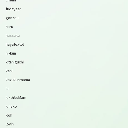
fudayear
gonzou
haru
hassaku
hayatextol
hi-kun
k.taniguchi
kani
kazukunmama
ki
kikoYuuMam
kinako
Koh
lovin