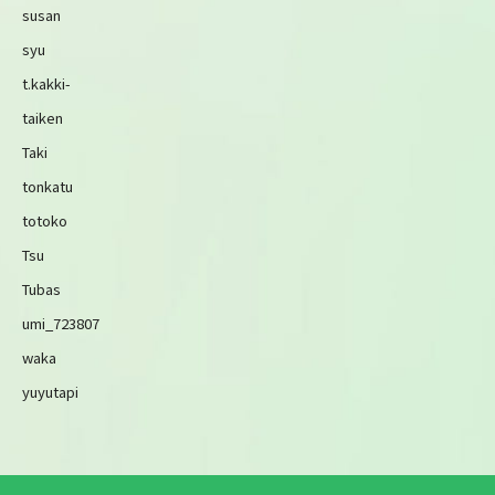
susan
syu
t.kakki-
taiken
Taki
tonkatu
totoko
Tsu
Tubas
umi_723807
waka
yuyutapi