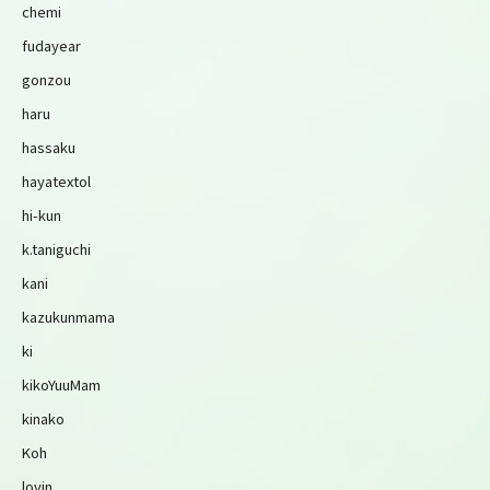
chemi
fudayear
gonzou
haru
hassaku
hayatextol
hi-kun
k.taniguchi
kani
kazukunmama
ki
kikoYuuMam
kinako
Koh
lovin