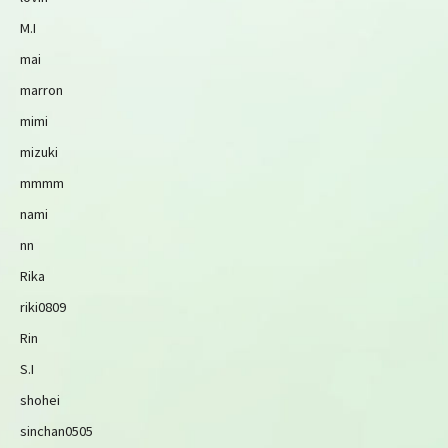
M.I
mai
marron
mimi
mizuki
mmmm
nami
nn
Rika
riki0809
Rin
S.I
shohei
sinchan0505