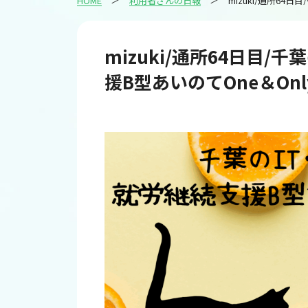
HOME
利用者さんの日報
mizuki/通
mizuki/通所64日目/
援B型あいのてOne＆Only