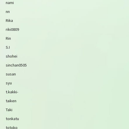
nami
nn
Rika
riki0809
Rin
S.I
shohei
sinchan0505
susan
syu
t.kakki-
taiken
Taki
tonkatu
totoko