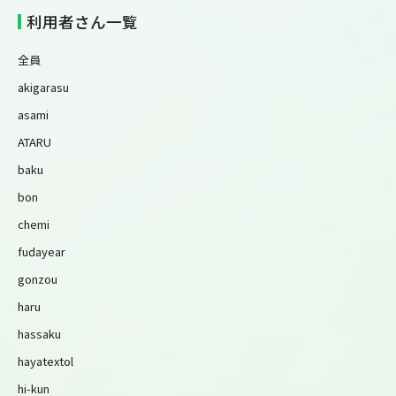
利用者さん一覧
全員
akigarasu
asami
ATARU
baku
bon
chemi
fudayear
gonzou
haru
hassaku
hayatextol
hi-kun