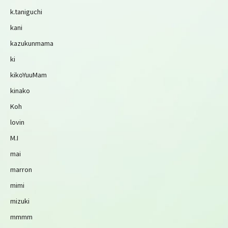
k.taniguchi
kani
kazukunmama
ki
kikoYuuMam
kinako
Koh
lovin
M.I
mai
marron
mimi
mizuki
mmmm