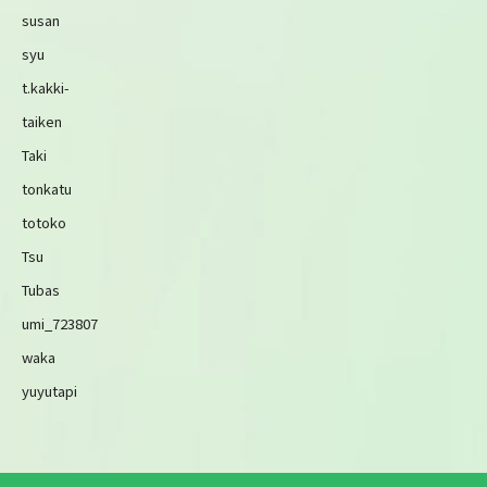
susan
syu
t.kakki-
taiken
Taki
tonkatu
totoko
Tsu
Tubas
umi_723807
waka
yuyutapi