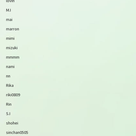
lovin
M.I
mai
marron
mimi
mizuki
mmmm
nami
nn
Rika
riki0809
Rin
S.I
shohei
sinchan0505