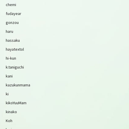
chemi
fudayear
gonzou
haru
hassaku
hayatextol
hi-kun
k.taniguchi
kani
kazukunmama
ki
kikoYuuMam
kinako
Koh