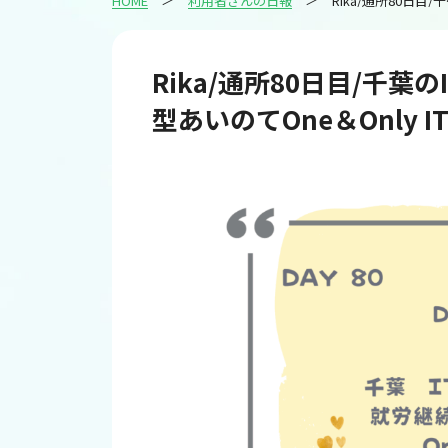
HOME
利用者さんの日報
Rika/通所8
Rika/通所80日目/千
型あいのてOne＆Only I