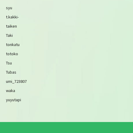
syu
t.kakki-
taiken
Taki
tonkatu
totoko
Tsu
Tubas
umi_723807
waka
yuyutapi