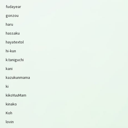
fudayear
gonzou
haru
hassaku
hayatextol
hi-kun
k.taniguchi
kani
kazukunmama
ki
kikoYuuMam
kinako
Koh
lovin