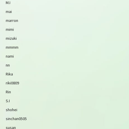
M.I
mai
marron
mimi
mizuki
mmmm
nami
nn
Rika
riki0809
Rin
S.I
shohei
sinchan0505
susan