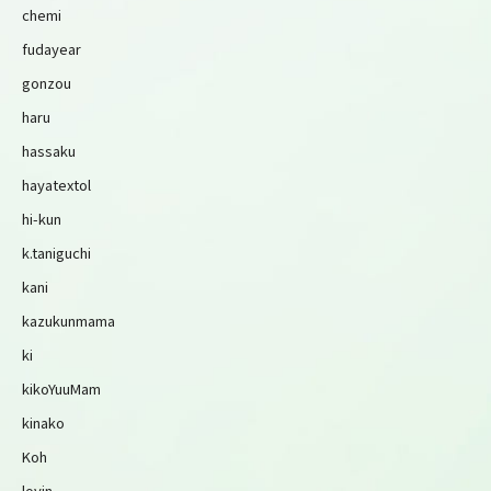
chemi
fudayear
gonzou
haru
hassaku
hayatextol
hi-kun
k.taniguchi
kani
kazukunmama
ki
kikoYuuMam
kinako
Koh
lovin