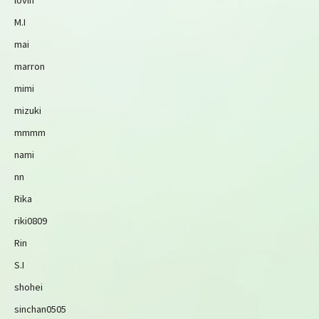
M.I
mai
marron
mimi
mizuki
mmmm
nami
nn
Rika
riki0809
Rin
S.I
shohei
sinchan0505