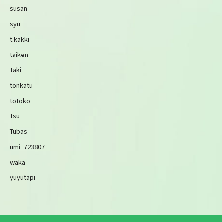
susan
syu
t.kakki-
taiken
Taki
tonkatu
totoko
Tsu
Tubas
umi_723807
waka
yuyutapi