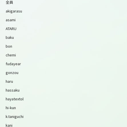
全員
akigarasu
asami
ATARU
baku
bon
chemi
fudayear
gonzou
haru
hassaku
hayatextol
hi-kun
k.taniguchi
kani