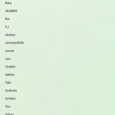
Rika
riki0809
Rin
S.I
shohei
sinchan0505
susan
syu
t.kakki-
taiken
Taki
tonkatu
totoko
Tsu
Tubas