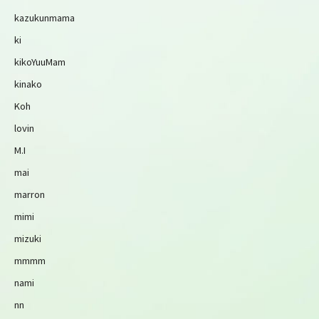
kazukunmama
ki
kikoYuuMam
kinako
Koh
lovin
M.I
mai
marron
mimi
mizuki
mmmm
nami
nn