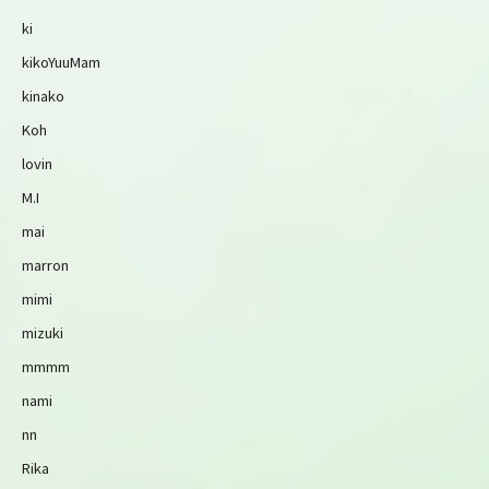
ki
kikoYuuMam
kinako
Koh
lovin
M.I
mai
marron
mimi
mizuki
mmmm
nami
nn
Rika