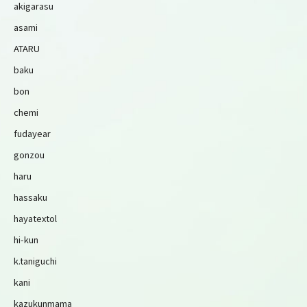
akigarasu
asami
ATARU
baku
bon
chemi
fudayear
gonzou
haru
hassaku
hayatextol
hi-kun
k.taniguchi
kani
kazukunmama