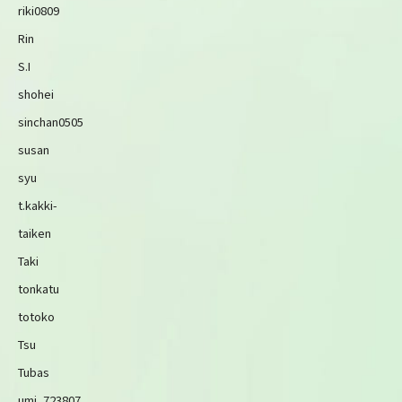
riki0809
Rin
S.I
shohei
sinchan0505
susan
syu
t.kakki-
taiken
Taki
tonkatu
totoko
Tsu
Tubas
umi_723807