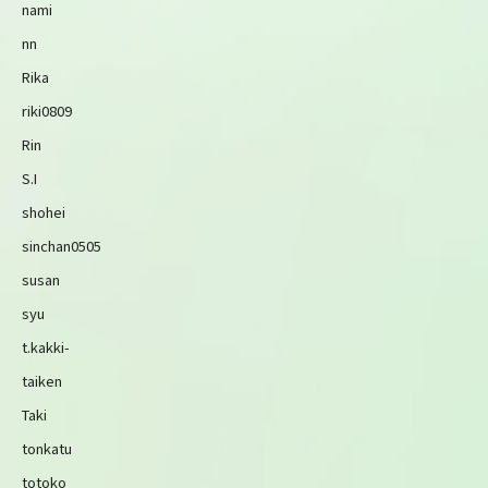
nami
nn
Rika
riki0809
Rin
S.I
shohei
sinchan0505
susan
syu
t.kakki-
taiken
Taki
tonkatu
totoko