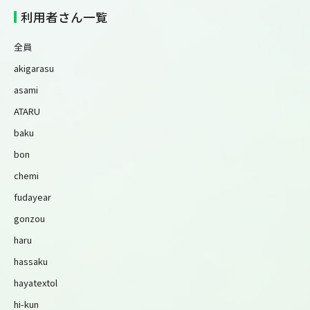
利用者さん一覧
全員
akigarasu
asami
ATARU
baku
bon
chemi
fudayear
gonzou
haru
hassaku
hayatextol
hi-kun