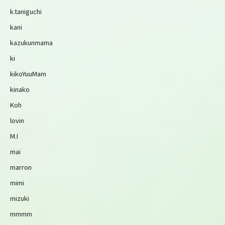
k.taniguchi
kani
kazukunmama
ki
kikoYuuMam
kinako
Koh
lovin
M.I
mai
marron
mimi
mizuki
mmmm