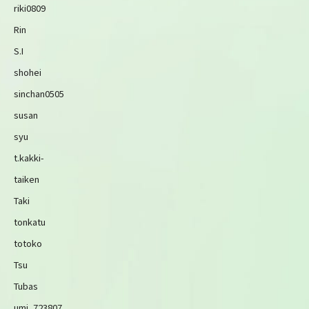
riki0809
Rin
S.I
shohei
sinchan0505
susan
syu
t.kakki-
taiken
Taki
tonkatu
totoko
Tsu
Tubas
umi_723807