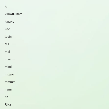
ki
kikoYuuMam
kinako
Koh
lovin
M.I
mai
marron
mimi
mizuki
mmmm
nami
nn
Rika