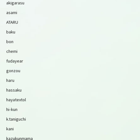
akigarasu
asami
ATARU
baku
bon
chemi
fudayear
gonzou
haru
hassaku
hayatextol
hi-kun
k.taniguchi
kani
kazukunmama