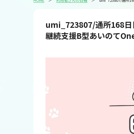
HOME
利用者さんの日報
umi_
umi_723807/通所1
継続支援B型あいのてOne＆