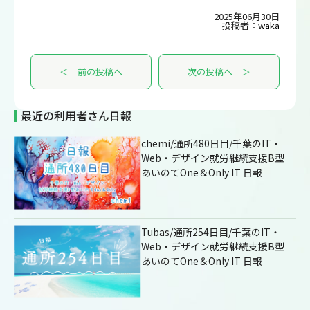
2025年06月30日
投稿者：
waka
＜ 前の投稿へ
次の投稿へ ＞
最近の利用者さん日報
chemi/通所480日目/千葉のIT・
Web・デザイン就労継続支援B型
あいのてOne＆Only IT 日報
Tubas/通所254日目/千葉のIT・
Web・デザイン就労継続支援B型
あいのてOne＆Only IT 日報