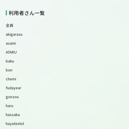
利用者さん一覧
全員
akigarasu
asami
ATARU
baku
bon
chemi
fudayear
gonzou
haru
hassaku
hayatextol