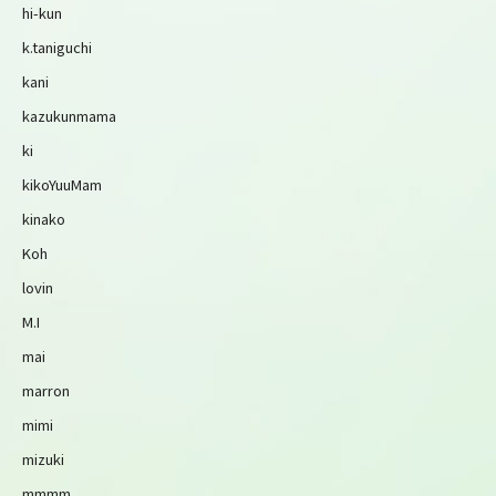
hi-kun
k.taniguchi
kani
kazukunmama
ki
kikoYuuMam
kinako
Koh
lovin
M.I
mai
marron
mimi
mizuki
mmmm