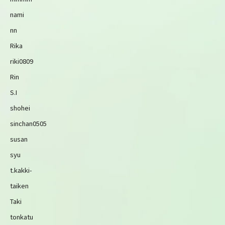
nami
nn
Rika
riki0809
Rin
S.I
shohei
sinchan0505
susan
syu
t.kakki-
taiken
Taki
tonkatu